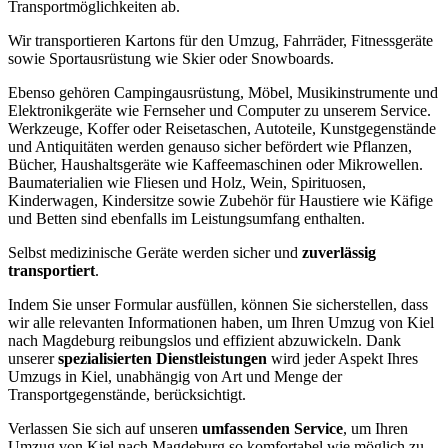
Transportmöglichkeiten ab.
Wir transportieren Kartons für den Umzug, Fahrräder, Fitnessgeräte
sowie Sportausrüstung wie Skier oder Snowboards.
Ebenso gehören Campingausrüstung, Möbel, Musikinstrumente und
Elektronikgeräte wie Fernseher und Computer zu unserem Service.
Werkzeuge, Koffer oder Reisetaschen, Autoteile, Kunstgegenstände
und Antiquitäten werden genauso sicher befördert wie Pflanzen,
Bücher, Haushaltsgeräte wie Kaffeemaschinen oder Mikrowellen.
Baumaterialien wie Fliesen und Holz, Wein, Spirituosen,
Kinderwagen, Kindersitze sowie Zubehör für Haustiere wie Käfige
und Betten sind ebenfalls im Leistungsumfang enthalten.
Selbst medizinische Geräte werden sicher und
zuverlässig
transportiert
.
Indem Sie unser Formular ausfüllen, können Sie sicherstellen, dass
wir alle relevanten Informationen haben, um Ihren Umzug von Kiel
nach Magdeburg reibungslos und effizient abzuwickeln. Dank
unserer
spezialisierten Dienstleistungen
wird jeder Aspekt Ihres
Umzugs in Kiel, unabhängig von Art und Menge der
Transportgegenstände, berücksichtigt.
Verlassen Sie sich auf unseren
umfassenden Service
, um Ihren
Umzug von Kiel nach Magdeburg so komfortabel wie möglich zu