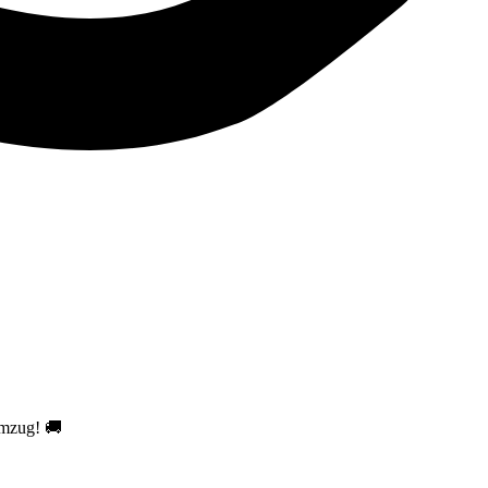
Umzug! 🚚